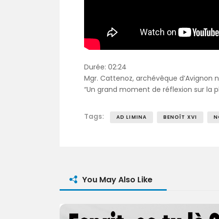
Durée: 02:24
Mgr. Cattenoz, archévêque d’Avignon no
“Un grand moment de réflexion sur la pl
Tags:
AD LIMINA
BENOÎT XVI
N
You May Also Like