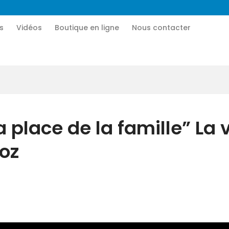
Accueil
s
Vidéos
Boutique en ligne
Nous contacter
CN MÉDIA
Qui sommes-nous
Une vie nouvelle en JESUS !
Vidéos
Boutique en ligne
a place de la famille” La 
Nous contacter
oz
Nous aider