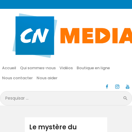
CN MÉDIA
Une vie nouvelle en JESUS !
Accueil
Qui sommes-nous
Accueil
Qui sommes-nous
Vidéos
Boutique en ligne
Vidéos
Nous contacter
Nous aider
Boutique en ligne
Pesquisar
por:
Nous contacter
Nous aider
Le mystère du