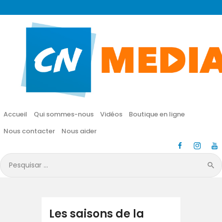
CN MÉDIA
Une vie nouvelle en JESUS !
Accueil
Qui sommes-nous
Accueil
Qui sommes-nous
Vidéos
Boutique en ligne
Vidéos
Nous contacter
Nous aider
Boutique en ligne
Pesquisar
por:
Nous contacter
Nous aider
Les saisons de la