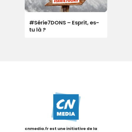
#Série7DONS – Esprit, es-
tu là ?
cnmedia.fr est une initiative de la