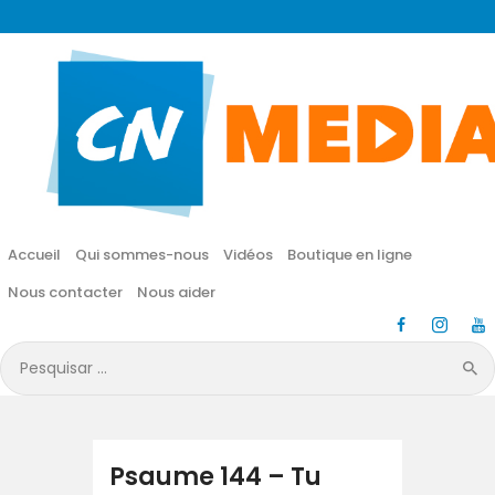
CN MÉDIA
Une vie nouvelle en JESUS !
Accueil
Qui sommes-nous
Accueil
Qui sommes-nous
Vidéos
Boutique en ligne
Vidéos
Nous contacter
Nous aider
Boutique en ligne
Pesquisar
por:
Nous contacter
Nous aider
Psaume 144 – Tu