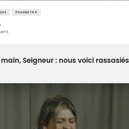
QUE
PSAUME 144
0
uent.
main, Seigneur : nous voici rassasiés