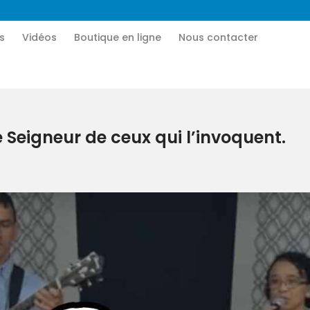
Accueil
s
Vidéos
Boutique en ligne
Nous contacter
CN MÉDIA
Qui sommes-nous
Une vie nouvelle en JESUS !
Vidéos
 Seigneur de ceux qui l’invoquent.
Boutique en ligne
Nous contacter
Nous aider