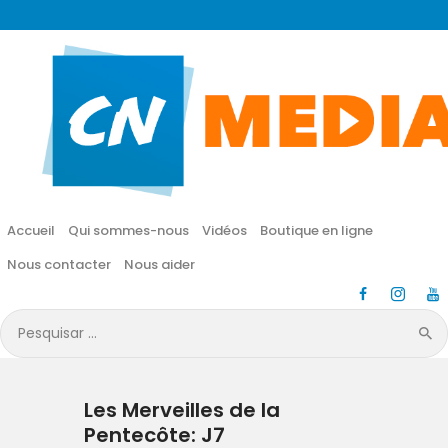
CN MÉDIA
Une vie nouvelle en JESUS !
Accueil
Qui sommes-nous
Accueil
Qui sommes-nous
Vidéos
Boutique en ligne
Vidéos
Nous contacter
Nous aider
Boutique en ligne
Pesquisar
por:
Nous contacter
Les Merveilles de la
Nous aider
Pentecôte: J7