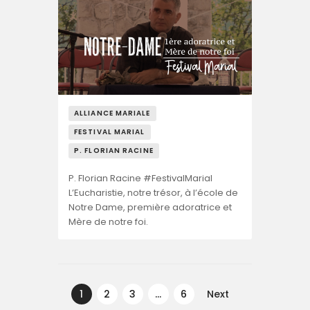
ALLIANCE MARIALE
FESTIVAL MARIAL
P. FLORIAN RACINE
P. Florian Racine #FestivalMarial
L’Eucharistie, notre trésor, à l’école de
Notre Dame, première adoratrice et
Mère de notre foi.
Navegação
de
PAGE
1
PAGE
2
PAGE
3
…
PAGE
6
Next