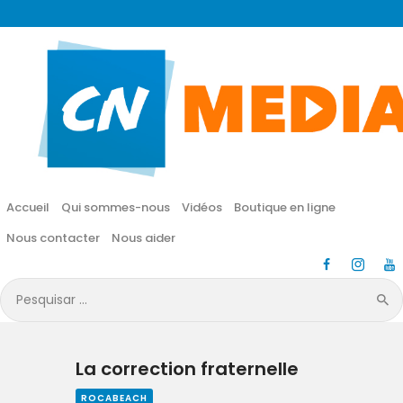
CN MÉDIA
Une vie nouvelle en JESUS !
Accueil
Qui sommes-nous
Accueil
Qui sommes-nous
Vidéos
Boutique en ligne
Vidéos
Nous contacter
Nous aider
Boutique en ligne
Pesquisar
por:
Nous contacter
La correction fraternelle
Nous aider
ROCABEACH