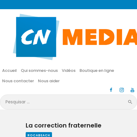
CN MÉDIA
Une vie nouvelle en JESUS !
Accueil
Qui sommes-nous
Accueil
Qui sommes-nous
Vidéos
Boutique en ligne
Vidéos
Nous contacter
Nous aider
Boutique en ligne
Pesquisar
por:
Nous contacter
La correction fraternelle
Nous aider
ROCABEACH