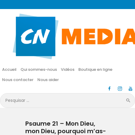
CN MÉDIA
Une vie nouvelle en JESUS !
Accueil
Qui sommes-nous
Accueil
Qui sommes-nous
Vidéos
Boutique en ligne
Vidéos
Nous contacter
Nous aider
Boutique en ligne
Pesquisar
por:
Nous contacter
Psaume 21 – Mon Dieu,
Nous aider
mon Dieu, pourquoi m’as-