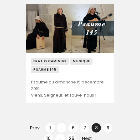
FRAT O CAMINHO
MUSIQUE
PSAUME 145
Psaume du dimanche 15 décembre
2019
Viens, Seigneur, et sauve-nous !
Navegação
de
Prev
PAGE
1
…
PAGE
6
PAGE
7
PAGE
8
PAGE
9
artigos
PAGE
10
…
PAGE
25
Next