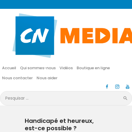
CN MÉDIA
Une vie nouvelle en JESUS !
Accueil
Qui sommes-nous
Accueil
Qui sommes-nous
Vidéos
Boutique en ligne
Vidéos
Nous contacter
Nous aider
Boutique en ligne
Pesquisar
por:
Nous contacter
Handicapé et heureux,
Nous aider
est-ce possible ?