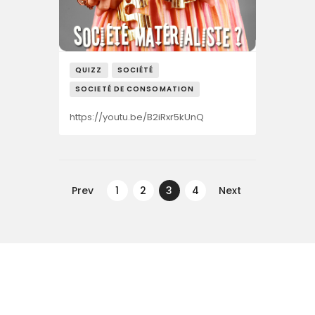
QUIZZ
SOCIÉTÉ
SOCIETÉ DE CONSOMATION
https://youtu.be/B2iRxr5kUnQ
Navegação
de
Prev
PAGE
1
PAGE
2
PAGE
3
PAGE
4
Next
artigos