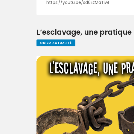
https://youtu.be/sd6EzMaTiwI
L’esclavage, une pratique 
QUIZZ ACTUALITÉ