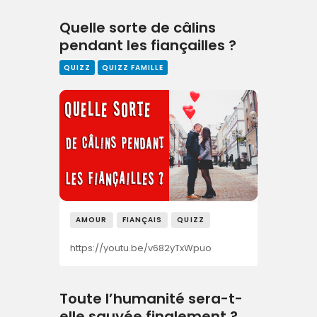
Quelle sorte de câlins
pendant les fiançailles ?
QUIZZ
QUIZZ FAMILLE
AMOUR
FIANÇAIS
QUIZZ
https://youtu.be/v682yTxWpuo
Toute l’humanité sera-t-
elle sauvée finalement ?