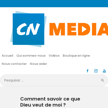
CN MÉDIA
Une vie nouvelle en JESUS !
Accueil
Qui sommes-nous
Accueil
Qui sommes-nous
Vidéos
Boutique en ligne
Vidéos
Nous contacter
Nous aider
Boutique en ligne
Pesquisar
por:
Nous contacter
Comment savoir ce que
Nous aider
Dieu veut de moi ?