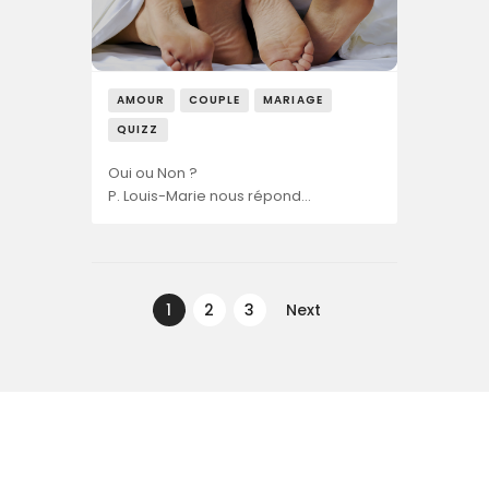
AMOUR
COUPLE
MARIAGE
QUIZZ
Oui ou Non ?
P. Louis-Marie nous répond…
Navegação
de
PAGE
1
PAGE
2
PAGE
3
Next
artigos