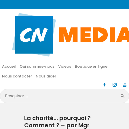
CN MÉDIA
Une vie nouvelle en JESUS !
Accueil
Qui sommes-nous
Accueil
Qui sommes-nous
Vidéos
Boutique en ligne
Vidéos
Nous contacter
Nous aider
Boutique en ligne
Pesquisar
por:
Nous contacter
La charité… pourquoi ?
Nous aider
Comment ? – par Mgr