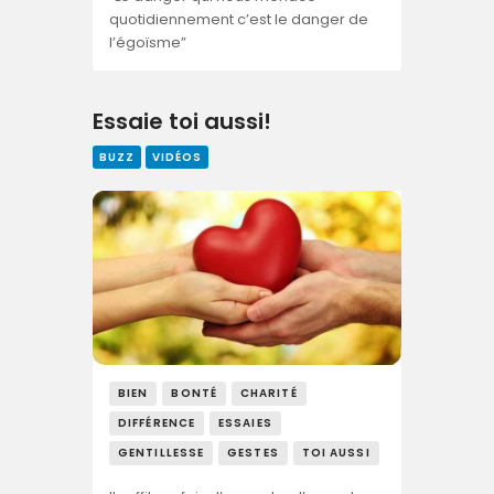
quotidiennement c’est le danger de
l’égoïsme”
Essaie toi aussi!
BUZZ
VIDÉOS
BIEN
BONTÉ
CHARITÉ
DIFFÉRENCE
ESSAIES
GENTILLESSE
GESTES
TOI AUSSI