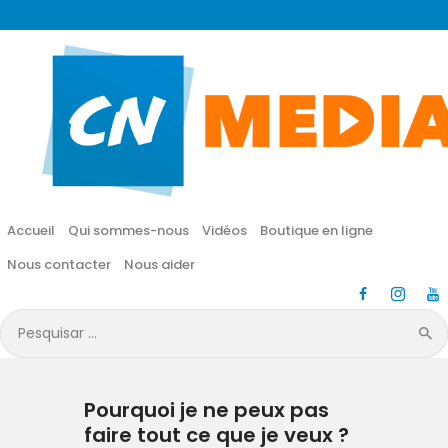
CN MÉDIA
Une vie nouvelle en JESUS !
Accueil
Qui sommes-nous
Accueil
Qui sommes-nous
Vidéos
Boutique en ligne
Vidéos
Nous contacter
Nous aider
Boutique en ligne
Pesquisar
por:
Nous contacter
Pourquoi je ne peux pas
Nous aider
faire tout ce que je veux ?