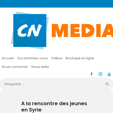
CN MÉDIA
Une vie nouvelle en JESUS !
Accueil
Qui sommes-nous
Accueil
Qui sommes-nous
Vidéos
Boutique en ligne
Vidéos
Nous contacter
Nous aider
Boutique en ligne
Pesquisar
por:
Nous contacter
A la rencontre des jeunes
Nous aider
en Syrie