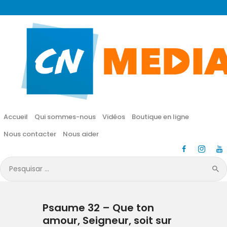
CN MÉDIA
Une vie nouvelle en JESUS !
Accueil
Qui sommes-nous
Accueil
Qui sommes-nous
Vidéos
Boutique en ligne
Vidéos
Nous contacter
Nous aider
Boutique en ligne
Pesquisar
por:
Nous contacter
Psaume 32 – Que ton
Nous aider
amour, Seigneur, soit sur