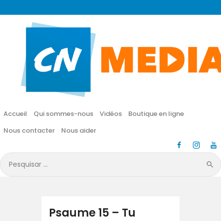
CN MÉDIA
Une vie nouvelle en JESUS !
Accueil
Qui sommes-nous
Accueil
Qui sommes-nous
Vidéos
Boutique en ligne
Vidéos
Nous contacter
Nous aider
Boutique en ligne
Pesquisar
por:
Nous contacter
Nous aider
Psaume 15 – Tu