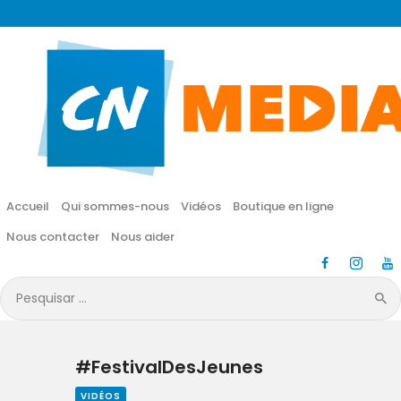
CN MÉDIA
Une vie nouvelle en JESUS !
Accueil
Qui sommes-nous
Accueil
Qui sommes-nous
Vidéos
Boutique en ligne
Vidéos
Nous contacter
Nous aider
Boutique en ligne
Pesquisar
por:
Nous contacter
#FestivalDesJeunes
Nous aider
VIDÉOS