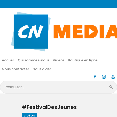
CN MÉDIA
Une vie nouvelle en JESUS !
Accueil
Qui sommes-nous
Accueil
Qui sommes-nous
Vidéos
Boutique en ligne
Vidéos
Nous contacter
Nous aider
Boutique en ligne
Pesquisar
por:
Nous contacter
#FestivalDesJeunes
Nous aider
VIDÉOS