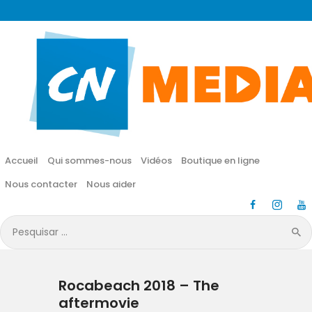
CN MÉDIA
Une vie nouvelle en JESUS !
Accueil
Qui sommes-nous
Accueil
Qui sommes-nous
Vidéos
Boutique en ligne
Vidéos
Nous contacter
Nous aider
Boutique en ligne
Pesquisar
por:
Nous contacter
Rocabeach 2018 – The
Nous aider
aftermovie