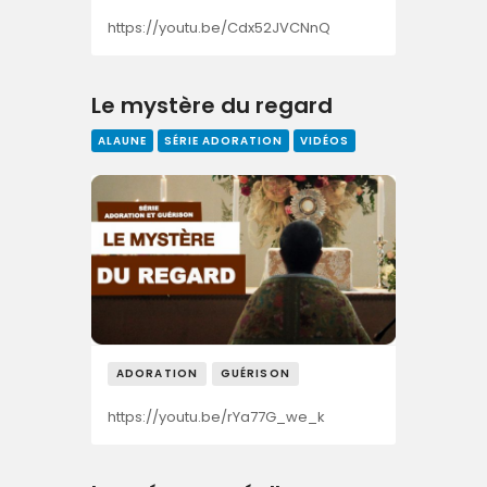
https://youtu.be/Cdx52JVCNnQ
Le mystère du regard
ALAUNE
SÉRIE ADORATION
VIDÉOS
ADORATION
GUÉRISON
https://youtu.be/rYa77G_we_k