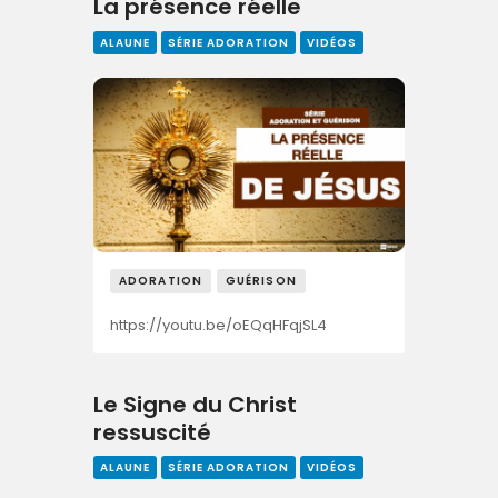
La présence réelle
ALAUNE
SÉRIE ADORATION
VIDÉOS
ADORATION
GUÉRISON
https://youtu.be/oEQqHFqjSL4
Le Signe du Christ
ressuscité
ALAUNE
SÉRIE ADORATION
VIDÉOS