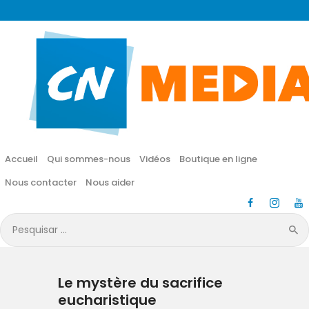
CN MÉDIA
Une vie nouvelle en JESUS !
Accueil
Qui sommes-nous
Accueil
Qui sommes-nous
Vidéos
Boutique en ligne
Vidéos
Nous contacter
Nous aider
Boutique en ligne
Pesquisar
por:
Nous contacter
Le mystère du sacrifice
Nous aider
eucharistique