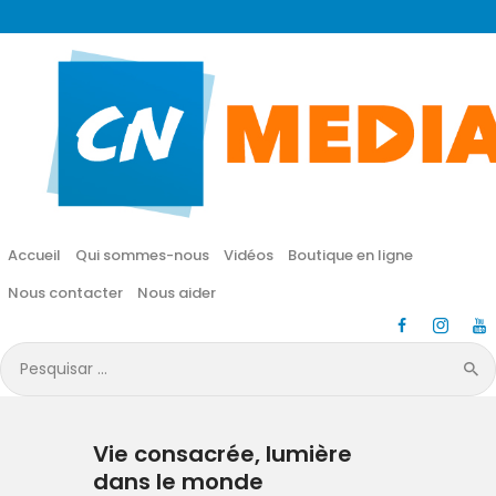
CN MÉDIA
Une vie nouvelle en JESUS !
Accueil
Qui sommes-nous
Accueil
Qui sommes-nous
Vidéos
Boutique en ligne
Vidéos
Nous contacter
Nous aider
Boutique en ligne
Pesquisar
por:
Nous contacter
Vie consacrée, lumière
Nous aider
dans le monde