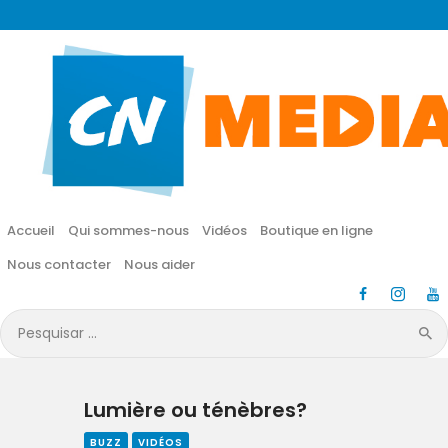
CN MÉDIA
Une vie nouvelle en JESUS !
Accueil
Qui sommes-nous
Accueil
Qui sommes-nous
Vidéos
Boutique en ligne
Vidéos
Nous contacter
Nous aider
Boutique en ligne
Pesquisar
por:
Nous contacter
Lumière ou ténèbres?
Nous aider
BUZZ
VIDÉOS