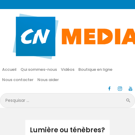
CN MÉDIA
Une vie nouvelle en JESUS !
Accueil
Qui sommes-nous
Accueil
Qui sommes-nous
Vidéos
Boutique en ligne
Vidéos
Nous contacter
Nous aider
Boutique en ligne
Pesquisar
por:
Nous contacter
Nous aider
Lumière ou ténèbres?