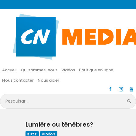
CN MÉDIA
Une vie nouvelle en JESUS !
Accueil
Qui sommes-nous
Accueil
Qui sommes-nous
Vidéos
Boutique en ligne
Vidéos
Nous contacter
Nous aider
Boutique en ligne
Pesquisar
por:
Nous contacter
Lumière ou ténèbres?
Nous aider
BUZZ
VIDÉOS