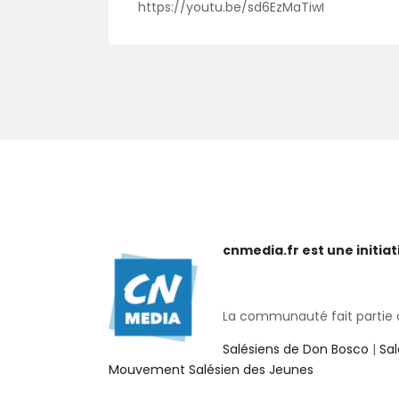
https://youtu.be/sd6EzMaTiwI
cnmedia.fr est une initi
La communauté fait partie de
Salésiens de Don Bosco
|
Sa
Mouvement Salésien des Jeunes