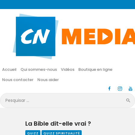
CN MÉDIA
Une vie nouvelle en JESUS !
Accueil
Qui sommes-nous
Accueil
Qui sommes-nous
Vidéos
Boutique en ligne
Vidéos
Nous contacter
Nous aider
Boutique en ligne
Pesquisar
por:
Nous contacter
La Bible dit-elle vrai ?
Nous aider
QUIZZ
QUIZZ SPIRITUALITÉ