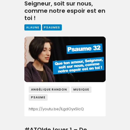
Seigneur, soit sur nous,
comme notre espoir est en
toi !
ALAUNE
PSAUMES
ANGÉLIQUE RANDON
MUSIQUE
PSAUME
https://youtu.be/ILgdOyxSIcQ
#ATOIdeJouer 1 – De