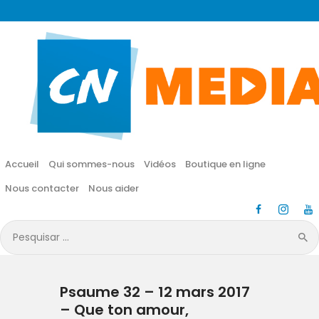
CN MÉDIA
Une vie nouvelle en JESUS !
Accueil
Qui sommes-nous
Accueil
Qui sommes-nous
Vidéos
Boutique en ligne
Vidéos
Nous contacter
Nous aider
Boutique en ligne
Pesquisar
por:
Nous contacter
Psaume 32 – 12 mars 2017
Nous aider
– Que ton amour,