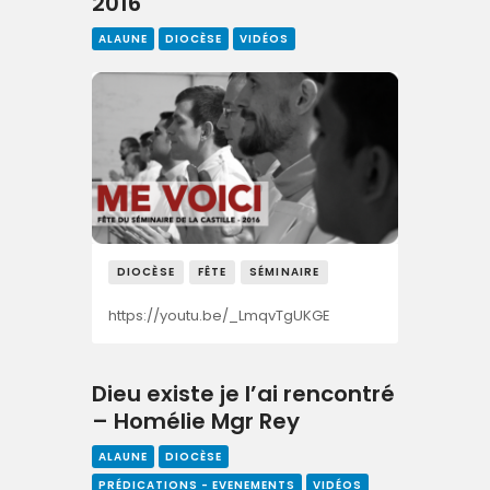
2016
ALAUNE
DIOCÈSE
VIDÉOS
DIOCÈSE
FÊTE
SÉMINAIRE
https://youtu.be/_LmqvTgUKGE
Dieu existe je l’ai rencontré
– Homélie Mgr Rey
ALAUNE
DIOCÈSE
PRÉDICATIONS - EVENEMENTS
VIDÉOS