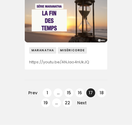
MARANATHA
MISÉRICORDE
https://youtu.be/ANJao4nUkJQ
Navegação
de
Prev
PAGE
1
…
PAGE
15
PAGE
16
PAGE
17
PAGE
18
artigos
PAGE
19
…
PAGE
22
Next