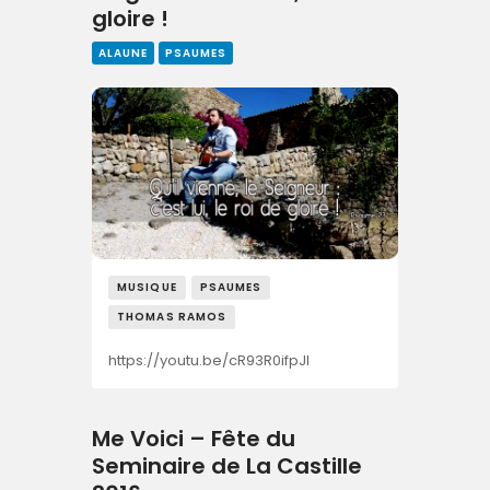
gloire !
ALAUNE
PSAUMES
MUSIQUE
PSAUMES
THOMAS RAMOS
https://youtu.be/cR93R0ifpJI
Me Voici – Fête du
Seminaire de La Castille