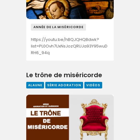
ANNÉE DE LA MISÉRICORDE
https://youtu.be/hBQJQHQBdwk?
list=PL0Ovh7UxNsJozQRUJa93Y95wuD
RH6_94q
Le trône de miséricorde
ALAUNE
SÉRIE ADORATION
VIDÉOS