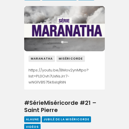
MARANATHA
MISÉRICORDE
https://youtu.be/BMov2ynMtpo?
list=PL0Ovh7UxNsJrr7-
wNG1VB575k6xlqRliN
#SérieMiséricorde #21 –
Saint Pierre
ALAUNE
JUBILÉ DE LA MISÉRICORDE
VIDÉOS