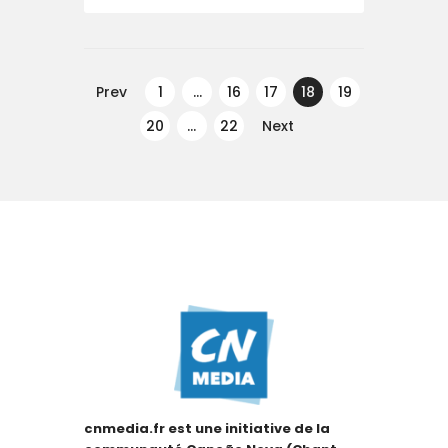
Navegação
de
Prev
PAGE
1
…
PAGE
16
PAGE
17
PAGE
18
PAGE
19
artigos
PAGE
20
…
PAGE
22
Next
cnmedia.fr est une initiative de la