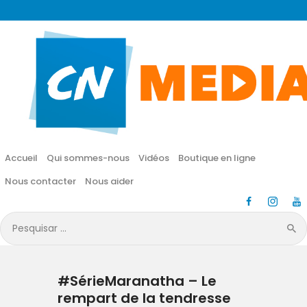
CN MÉDIA
Une vie nouvelle en JESUS !
Accueil
Qui sommes-nous
Accueil
Qui sommes-nous
Vidéos
Boutique en ligne
Vidéos
Nous contacter
Nous aider
Boutique en ligne
Pesquisar
por:
Nous contacter
#SérieMaranatha – Le
Nous aider
rempart de la tendresse