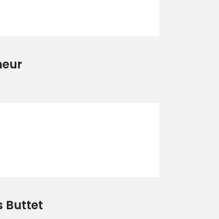
neur
s Buttet