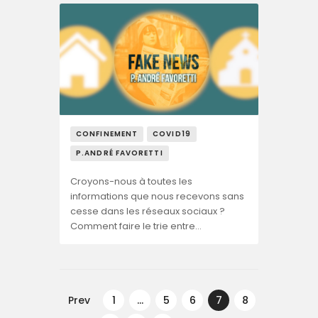
CONFINEMENT
COVID19
P.ANDRÉ FAVORETTI
Croyons-nous à toutes les
informations que nous recevons sans
cesse dans les réseaux sociaux ?
Comment faire le trie entre…
Navegação
de
Prev
PAGE
1
…
PAGE
5
PAGE
6
PAGE
7
PAGE
8