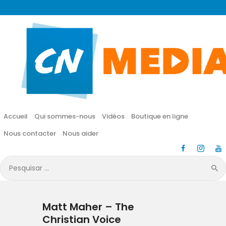
CN MÉDIA
Une vie nouvelle en JESUS !
Accueil
Qui sommes-nous
Accueil
Qui sommes-nous
Vidéos
Boutique en ligne
Vidéos
Nous contacter
Nous aider
Boutique en ligne
Pesquisar
por:
Nous contacter
Matt Maher – The
Nous aider
Christian Voice