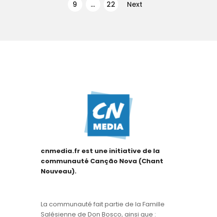
artigos
PAGE
9
…
PAGE
22
Next
cnmedia.fr est une initiative de la
communauté Canção Nova (Chant
Nouveau).
La communauté fait partie de la Famille
Salésienne de Don Bosco, ainsi que :