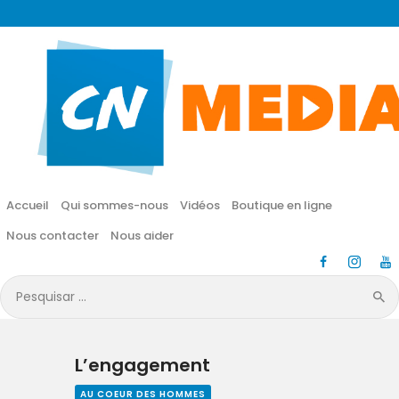
CN MÉDIA
Une vie nouvelle en JESUS !
Accueil
Qui sommes-nous
Accueil
Qui sommes-nous
Vidéos
Boutique en ligne
Vidéos
Nous contacter
Nous aider
Boutique en ligne
Pesquisar
por:
Nous contacter
L’engagement
Nous aider
AU COEUR DES HOMMES