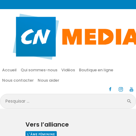
CN MÉDIA
Une vie nouvelle en JESUS !
Accueil
Qui sommes-nous
Accueil
Qui sommes-nous
Vidéos
Boutique en ligne
Vidéos
Nous contacter
Nous aider
Boutique en ligne
Pesquisar
por:
Nous contacter
Vers l’alliance
Nous aider
L'ÂME FÉMININE