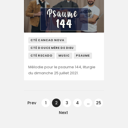
CTÉ CANCAO NOVA
CTÉ DOUCE MÈRE DE DIEU
CTÉ RECADO
MUSIC
PSAUME
Mélodie pour le psaume 144, liturgie
du dimanche 25 juillet 2021.
Navegação
de
Prev
PAGE
1
PAGE
2
PAGE
3
PAGE
4
…
PAGE
25
artigos
Next