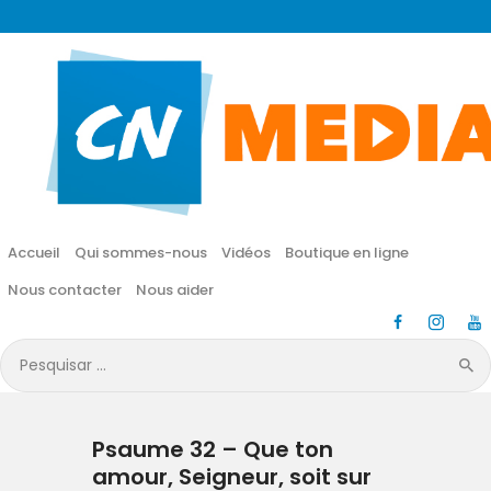
CN MÉDIA
Une vie nouvelle en JESUS !
Accueil
Qui sommes-nous
Accueil
Qui sommes-nous
Vidéos
Boutique en ligne
Vidéos
Nous contacter
Nous aider
Boutique en ligne
Pesquisar
por:
Nous contacter
Psaume 32 – Que ton
Nous aider
amour, Seigneur, soit sur