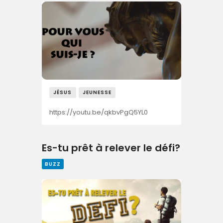
JÉSUS
JEUNESSE
https://youtu.be/qkbvPgQ5YL0
Es-tu prêt à relever le défi?
BUZZ