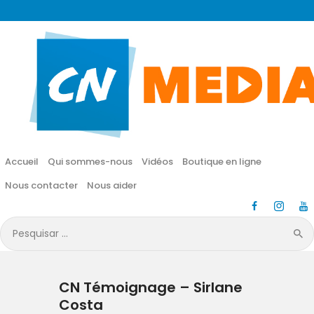
CN MÉDIA
Une vie nouvelle en JESUS !
Accueil
Qui sommes-nous
Accueil
Qui sommes-nous
Vidéos
Boutique en ligne
Vidéos
Nous contacter
Nous aider
Boutique en ligne
Pesquisar
por:
Nous contacter
CN Témoignage – Sirlane
Nous aider
Costa